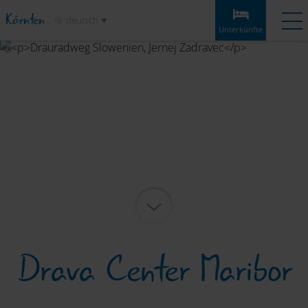
Kärnten
deutsch
Unterkünfte
Unterkünfte
Angebote
Wetter
Anreise
Merkliste
Unterkünfte
Etappen
Infos & Tipps
Highlights
Service
Drava Center Maribor