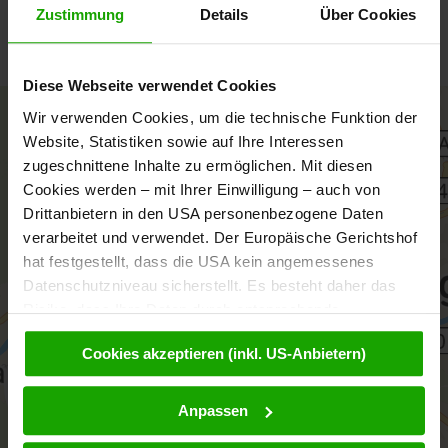
Zustimmung
Details
Über Cookies
https://de-de.facebook.com/DravaCenter/
Diese Webseite verwendet Cookies
+
Wir verwenden Cookies, um die technische Funktion der
−
Website, Statistiken sowie auf Ihre Interessen
zugeschnittene Inhalte zu ermöglichen. Mit diesen
Cookies werden – mit Ihrer Einwilligung – auch von
Drittanbietern in den USA personenbezogene Daten
verarbeitet und verwendet. Der Europäische Gerichtshof
hat festgestellt, dass die USA kein angemessenes
Datenschutzniveau sicherstellt. Es besteht daher das
Risiko, dass Ihre Daten durch entsprechende
Anordnungen gegenüber den Drittanbietern (z.B. Google,
Cookies akzeptieren (inkl. US-Anbietern)
Meta) dem Zugriff durch US-Behörden zu Kontroll- und
Überwachungszwecken unterliegen und dagegen keine
aktivieren
wirksamen Rechtsbehelfe zur Verfügung stehen. Mit
Anpassen
Ihrem Klick auf „Cookies akzeptieren (inkl. US-