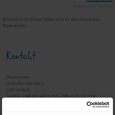
Drava Center Maribor
Bekannt ist die Drava Center auch für den Draustrand.
Bootsverleih.
Kontakt
Drava center
Limbuško nabrežje 2
2341 Limbuš
Telefon: +386 (0)2 420 0 750, +386 (0)70 337 114
info
@
dravacenter
.
si
www.dravacenter.si/