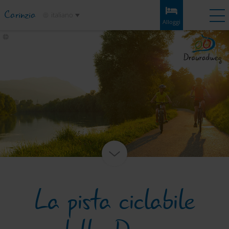
Carinzia
italiano
Alloggi
Lista dei
Alloggi
Experiences
Meteo
Cartina
preferiti
Alloggi
Tappe
Informazioni e consigli
Attrazioni
Servizio
La pista ciclabile