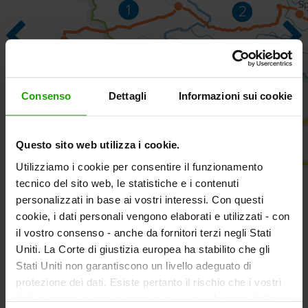
Consenso
Dettagli
Informazioni sui cookie
Questo sito web utilizza i cookie.
Utilizziamo i cookie per consentire il funzionamento
tecnico del sito web, le statistiche e i contenuti
personalizzati in base ai vostri interessi. Con questi
cookie, i dati personali vengono elaborati e utilizzati - con
il vostro consenso - anche da fornitori terzi negli Stati
Pustertal
Uniti. La Corte di giustizia europea ha stabilito che gli
Stati Uniti non garantiscono un livello adeguato di
Oberes Drautal
protezione dei dati. Esiste pertanto il rischio che i vostri
dati possano essere oggetto di accesso da parte delle