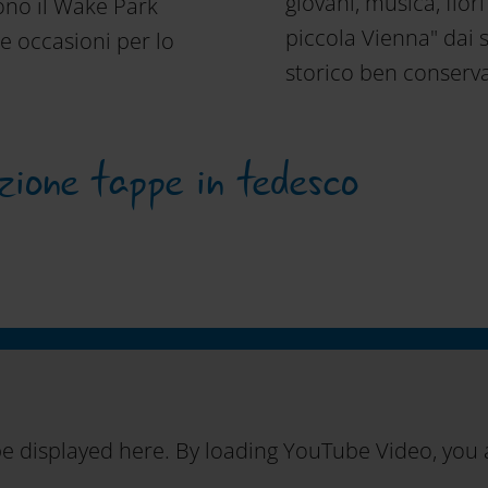
giovani, musica, fior
sono il Wake Park
piccola Vienna" dai 
ie occasioni per lo
storico ben conserva
zione tappe in tedesco
e displayed here. By loading YouTube Video, you