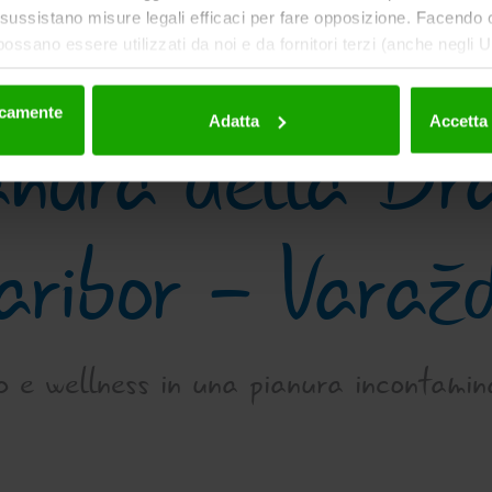
ussistano misure legali efficaci per fare opposizione. Facendo cl
possano essere utilizzati da noi e da fornitori terzi (anche negli
onima. Ulteriori dettagli sui cookie e sulla loro eventuale succe
ativa sulla privacy
.
nicamente
anura della Dr
Adatta
Accetta 
aribor - Varažd
o e wellness in una pianura incontami