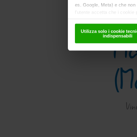
es. Google, Meta) e che non s
l'utente accetta che i cookie 
trasmessi solo in forma pseud
disponibili nella
nostra inform
Utilizza solo i cookie tec
Pi
indispensabili
(M
Vin