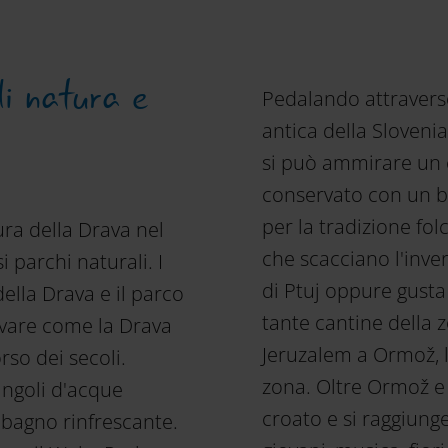
di natura e
Pedalando attraverso 
antica della Sloveni
si può ammirare un 
conservato con un be
per la tradizione fol
ura della Drava nel
che scacciano l'inver
 parchi naturali. I
di Ptuj oppure gusta
ella Drava e il parco
tante cantine della 
rvare come la Drava
Jeruzalem a Ormož, l
rso dei secoli.
zona. Oltre Ormož e 
angoli d'acque
croato e si raggiunge
 bagno rinfrescante.