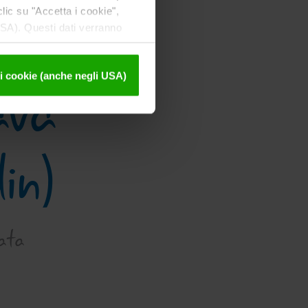
ic su "Accetta i cookie",
 USA). Questi dati verranno
ssiva disattivazione sono
ava
i cookie (anche negli USA)
in)
nata