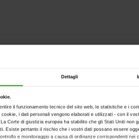
Dettagli
okie.
ntire il funzionamento tecnico del sito web, le statistiche e i con
i cookie, i dati personali vengono elaborati e utilizzati - con il v
Scorri verso il basso
ti. La Corte di giustizia europea ha stabilito che gli Stati Uniti non 
i. Esiste pertanto il rischio che i vostri dati possano essere ogg
 controllo e monitoraggio a causa di ordinanze corrispondenti nei co