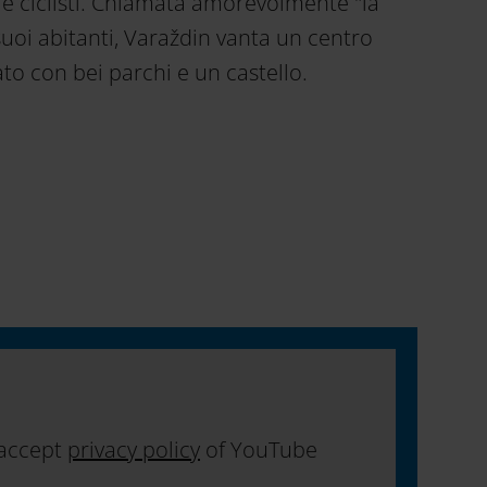
i e ciclisti. Chiamata amorevolmente "la
suoi abitanti, Varaždin vanta un centro
to con bei parchi e un castello.
 accept
privacy policy
of YouTube