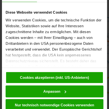
1
Diese Webseite verwendet Cookies
Pustertal
Wir verwenden Cookies, um die technische Funktion der
Toblach - Lienz
Website, Statistiken sowie auf Ihre Interessen
48,5 km
zugeschnittene Inhalte zu ermöglichen. Mit diesen
Cookies werden – mit Ihrer Einwilligung – auch von
Drittanbietern in den USA personenbezogene Daten
verarbeitet und verwendet. Der Europäische Gerichtshof
hat festgestellt, dass die USA kein angemessenes
Datenschutzniveau sicherstellt. Es besteht daher das
Risiko, dass Ihre Daten durch entsprechende
Anordnungen gegenüber den Drittanbietern (z.B. Google,
Cookies akzeptieren (inkl. US-Anbietern)
Meta) dem Zugriff durch US-Behörden zu Kontroll- und
Überwachungszwecken unterliegen und dagegen keine
wirksamen Rechtsbehelfe zur Verfügung stehen. Mit
Anpassen
Ihrem Klick auf „Cookies akzeptieren (inkl. US-
Anbietern)“ stimmen Sie zu, dass Cookies von uns und
Nur technisch notwendige Cookies verwenden
von Drittanbietern (auch in den USA) verwendet werden