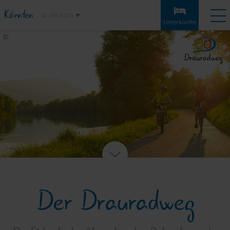
Kärnten
deutsch
Unterkünfte
Unterkünfte
Angebote
Wetter
Anreise
Merkliste
Unterkünfte
Etappen
Infos & Tipps
Highlights
Service
Der Drauradweg