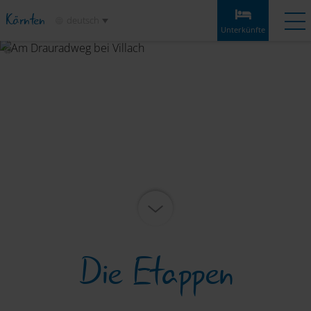
Kärnten
deutsch
Unterkünfte
Unterkünfte
Angebote
Wetter
Anreise
Merkliste
Unterkünfte
Etappen
Infos & Tipps
Highlights
Service
Die Etappen