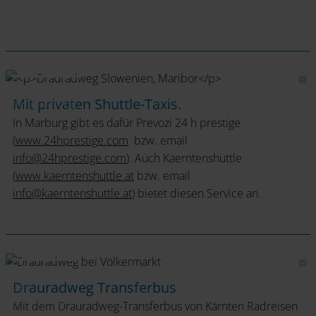
Drauradweg
Mit privaten Shuttle-Taxis.
bei Marburg
In Marburg gibt es dafür Prevozi 24 h prestige
(
www.24hprestige.com
bzw. email
info
@
24hprestige
.
com
). Auch Kaerntenshuttle
(
www.kaerntenshuttle.at
bzw. email
info
@
kaerntenshuttle
.
at
) bietet diesen Service an.
Drauradweg
Drauradweg Transferbus
bei
Völkermarkt
Mit dem Drauradweg-Transferbus von Kärnten Radreisen