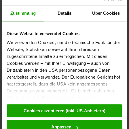
Abfahrtszeiten
täglich Mai bis Oktober
08:30 Uhr Lavamünd, Gasthof Hüttenwirt
Zustimmung
Details
Über Cookies
09:00 Uhr Klopeiner See, St.Kanzian
Buchung & Preise
:
Diese Webseite verwendet Cookies
Die Reservierung erfolgt ausschließlich über die Hotline
oder per Mail
info
@
kaerntenshuttle
.
at
Wir verwenden Cookies, um die technische Funktion der
Website, Statistiken sowie auf Ihre Interessen
Mindestens 48 Std. vor der Rückreise.
zugeschnittene Inhalte zu ermöglichen. Mit diesen
Drauradweg Shuttle Hotline: +43 676 84499933
Cookies werden – mit Ihrer Einwilligung – auch von
kaerntenshuttle.at/
Drittanbietern in den USA personenbezogene Daten
verarbeitet und verwendet. Der Europäische Gerichtshof
hat festgestellt, dass die USA kein angemessenes
Datenschutzniveau sicherstellt. Es besteht daher das
Risiko, dass Ihre Daten durch entsprechende
Bike Center
Maribor_Bus
Anordnungen gegenüber den Drittanbietern (z.B. Google,
Transport
Cookies akzeptieren (inkl. US-Anbietern)
Meta) dem Zugriff durch US-Behörden zu Kontroll- und
Überwachungszwecken unterliegen und dagegen keine
wirksamen Rechtsbehelfe zur Verfügung stehen. Mit
Anpassen