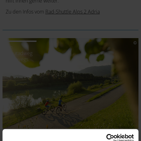
hilft Ihnen gerne weiter.
Zu den Infos vom
Rad-Shuttle Alps 2 Adria
Am
Drauradweg
unterwegs
Drauradweg Shuttle