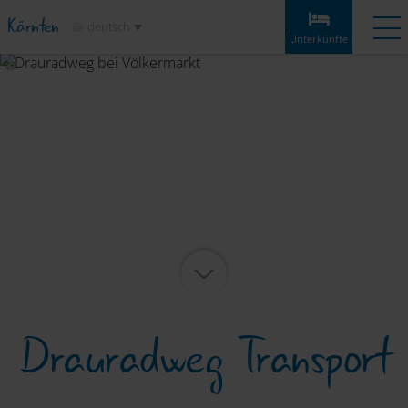
Kärnten
deutsch
Unterkünfte
Unterkünfte
Angebote
Wetter
Anreise
Merkliste
Unterkünfte
Etappen
Infos & Tipps
Highlights
Service
Drauradweg Transport