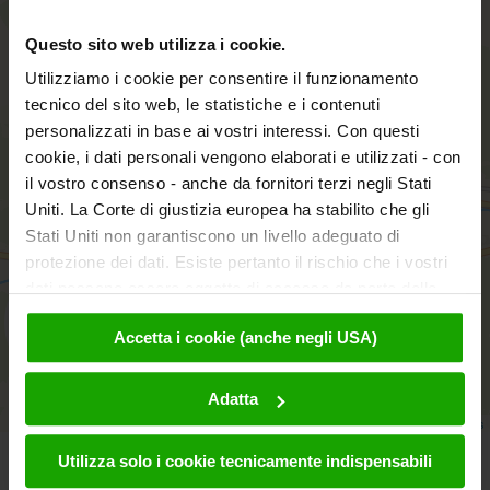
+
Questo sito web utilizza i cookie.
−
Utilizziamo i cookie per consentire il funzionamento
tecnico del sito web, le statistiche e i contenuti
personalizzati in base ai vostri interessi. Con questi
cookie, i dati personali vengono elaborati e utilizzati - con
il vostro consenso - anche da fornitori terzi negli Stati
Uniti. La Corte di giustizia europea ha stabilito che gli
Stati Uniti non garantiscono un livello adeguato di
protezione dei dati. Esiste pertanto il rischio che i vostri
dati possano essere oggetto di accesso da parte delle
autorità statunitensi a fini di controllo e monitoraggio a
aktivieren
Accetta i cookie (anche negli USA)
causa di ordinanze corrispondenti nei confronti di fornitori
terzi (ad es. Google, Meta) e che non sussistano misure
legali efficaci per fare opposizione. Facendo clic su
Adatta
"Accetta i cookie", l'utente accetta che i cookie possano
Leaflet
|
© OpenMapTiles
© OpenStreetMap contributors
essere utilizzati da noi e da fornitori terzi (anche negli
Utilizza solo i cookie tecnicamente indispensabili
USA). Questi dati verranno trasmessi solo in forma