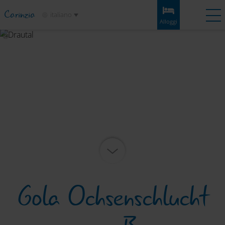
Carinzia
italiano
Alloggi
Lista dei
Alloggi
Experiences
Meteo
Cartina
preferiti
Alloggi
Tappe
Informazioni e consigli
Attrazioni
Servizio
Gola Ochsenschlucht