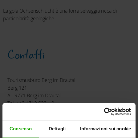
La gola Ochsenschlucht è una forra selvaggia ricca di
particolarità geologiche.
Contatti
Tourismusbüro Berg im Drautal
Berg 121
A - 9771 Berg im Drautal
Tel. +43 4712 532 – 0
info
@
bergimdrautal
.
at
Gola Ochsenschlucht
Consenso
Dettagli
Informazioni sui cookie