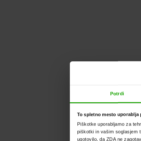
Potrdi
To spletno mesto uporablja 
Piškotke uporabljamo za tehn
piškotki in vašim soglasjem t
ugotovilo, da ZDA ne zagotav