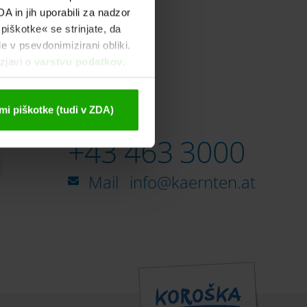
A in jih uporabili za nadzor
 piškotke« se strinjate, da
le v psevdonimizirani obliki.
izjavi o
varstvu podatkov
.
mi piškotke (tudi v ZDA)
Infoline
+43 463 3000
Mail
info@kaernten.at