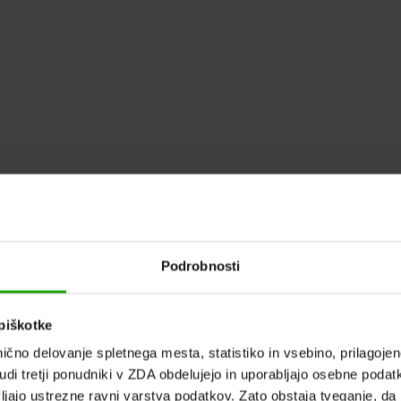
Podrobnosti
piškotke
ično delovanje spletnega mesta, statistiko in vsebino, prilagoj
udi tretji ponudniki v ZDA obdelujejo in uporabljajo osebne poda
ljajo ustrezne ravni varstva podatkov. Zato obstaja tveganje, d