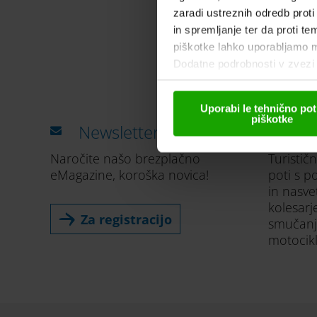
zaradi ustreznih odredb proti
in spremljanje ter da proti t
piškotke lahko uporabljamo mi
Dodatne podrobnosti v zvezi s
Uporabi le tehnično po
piškotke
Newsletter
Od
Naročite našo brezplačno
Turistič
eMagazine, koroška novica!
poti s p
in nasve
kolesarj
Za registracijo
smučanju
motocik