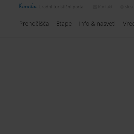
Koroška
Kontakt
slov
Uradni turistični portal
Prenočišča
Etape
Info & nasveti
Vre