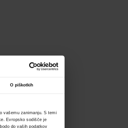
O piškotkih
eno vašemu zanimanju. S temi
tke. Evropsko sodišče je
a bodo do vaših podatkov