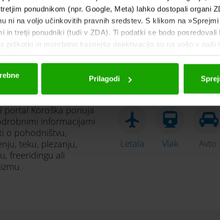
 tretjim ponudnikom (npr. Google, Meta) lahko dostopali organi ZD
emu ni na voljo učinkovitih pravnih sredstev. S klikom na »Sprejmi
 in tretji ponudniki (tudi v ZDA). Ti podatki se bodo posredovali 
 piškotki in morebitno kasnejšo deaktivacijo so na voljo v naši 
trebne
Prilagodi
Sprej
krijte ture
Prihod
ni portal Koroška ponuja
odrobnimi informacijami
ti o pohodništvu,
Letala
Vlak
Avto
enju, teku, plezanju,
, freeridingu ali
lizmu.