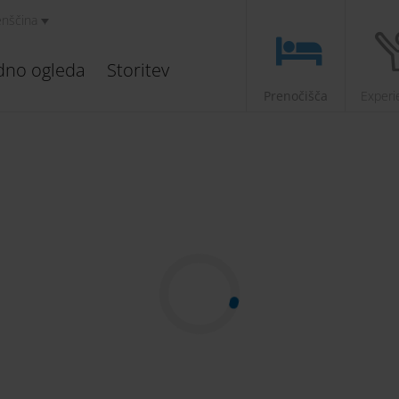
enščina
dno ogleda
Storitev
Prenočišča
Experi